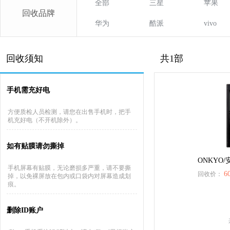
全部
三星
苹果
回收品牌
华为
酷派
vivo
回收须知
共1部
手机需充好电
方便质检人员检测，请您在出售手机时，把手
机充好电（不开机除外）。
如有贴膜请勿撕掉
ONKYO/
手机屏幕有贴膜，无论磨损多严重，请不要撕
6
回收价：
掉，以免裸屏放在包内或口袋内对屏幕造成划
痕。
删除ID账户