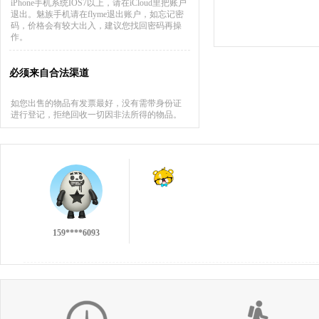
iPhone手机系统IOS7以上，请在iCloud里把账户
退出。魅族手机请在flyme退出账户，如忘记密
码，价格会有较大出入，建议您找回密码再操
作。
必须来自合法渠道
如您出售的物品有发票最好，没有需带身份证
进行登记，拒绝回收一切因非法所得的物品。
137****9551
159****6093
不错的回收，不过没有第一次的小伙痛快╯