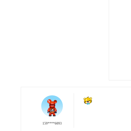
137****9551
159****6093