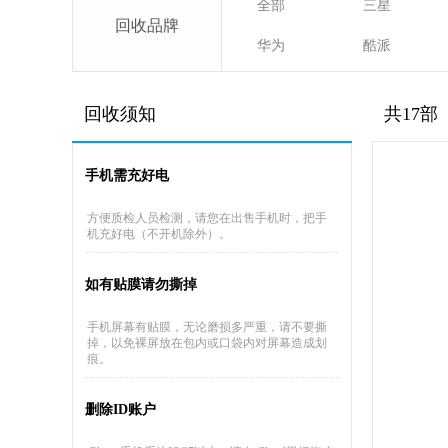
全部
三星
回收品牌
华为
酷派
回收须知
共17部
手机需充好电
方便质检人员检测，请您在出售手机时，把手
机充好电（不开机除外）。
如有贴膜请勿撕掉
手机屏幕有贴膜，无论磨损多严重，请不要撕
掉，以免裸屏放在包内或口袋内对屏幕造成划
痕。
删除ID账户