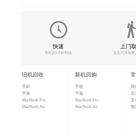
不错的回收，不过没有第一次
186****0977
快速
上门
市区内1小时到达
北京天津免费
估价比其他平台高 打款效率快
旧机回收
新机回购
常
手机
手机
我
133****1251
平板
平板
交
MacBook Pro
MacBook Pro
支
MacBook Air
MacBook Air
物
回收闲置的手机必选多科 打款
科就对了！！！