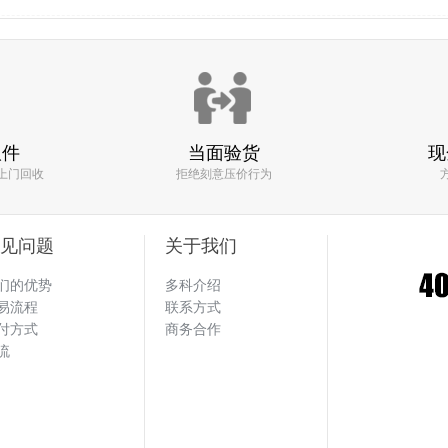
的小伙痛快╯﹏╰看了半天
回收了一款
vivo X7
手机
回收价格:420元
取件
当面验货
现
上门回收
拒绝刻意压价行为
 机器回收找多科！！
回收了一款
见问题
关于我们
三星Tab 3 Lite T110
手机
们的优势
多科介绍
回收价格:50元
易流程
联系方式
付方式
商务合作
流
效率快 估价也比其他平台高 一句话 找多
回收了一款
苹果 iPhone4s
手机