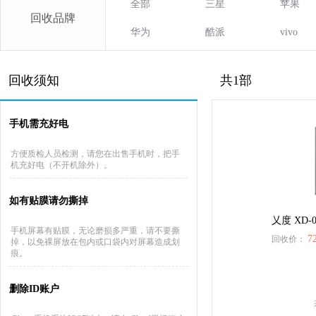
全部
三星
苹果
回收品牌
华为
酷派
vivo
回收须知
共1部
手机需充好电
方便质检人员检测，请您在出售手机时，把手
机充好电（不开机除外）。
如有贴膜请勿撕掉
乂度 XD-0
手机屏幕有贴膜，无论磨损多严重，请不要撕
7
回收价：
掉，以免裸屏放在包内或口袋内对屏幕造成划
痕。
删除ID账户