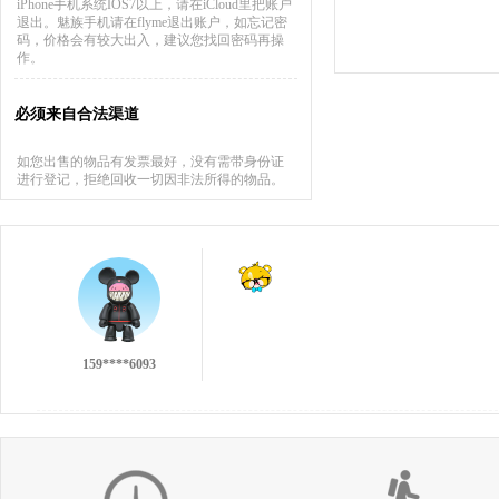
iPhone手机系统IOS7以上，请在iCloud里把账户
退出。魅族手机请在flyme退出账户，如忘记密
码，价格会有较大出入，建议您找回密码再操
作。
必须来自合法渠道
如您出售的物品有发票最好，没有需带身份证
进行登记，拒绝回收一切因非法所得的物品。
137****9551
159****6093
不错的回收，不过没有第一次的小伙痛快╯