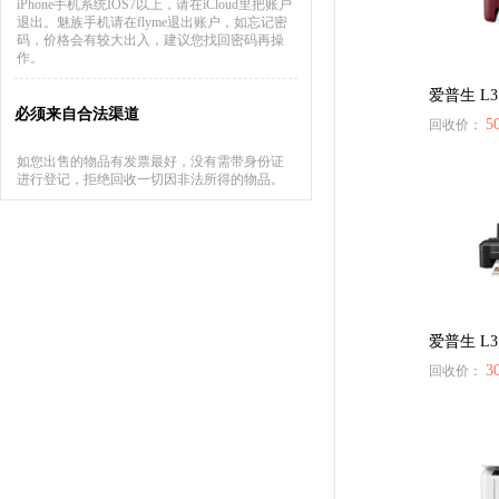
iPhone手机系统IOS7以上，请在iCloud里把账户
退出。魅族手机请在flyme退出账户，如忘记密
码，价格会有较大出入，建议您找回密码再操
作。
爱普生 L3
必须来自合法渠道
5
回收价：
如您出售的物品有发票最好，没有需带身份证
进行登记，拒绝回收一切因非法所得的物品。
爱普生 L3
3
回收价：