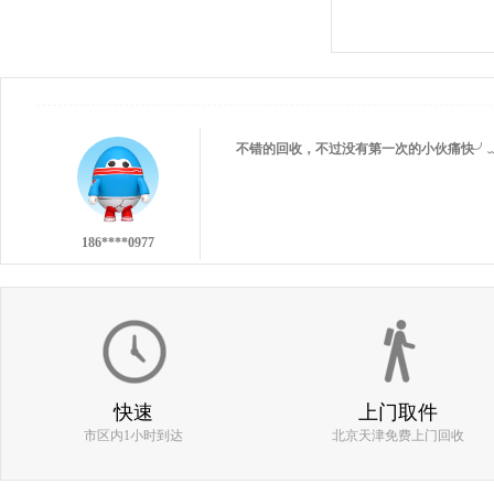
159****6093
不错的回收，不过没有第一次的小伙痛快╯
186****0977
估价比其他平台高 打款效率快 机器回收找
133****1251
快速
上门取件
市区内1小时到达
北京天津免费上门回收