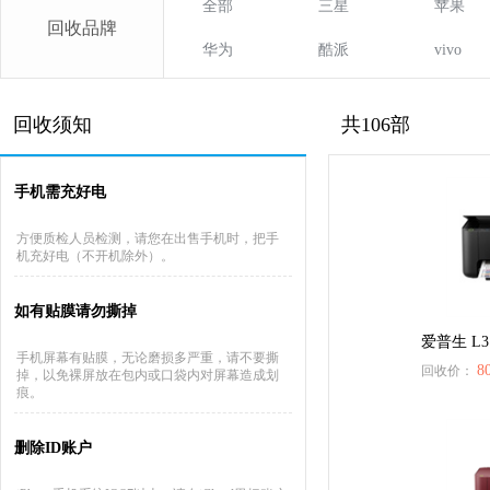
全部
三星
苹果
回收品牌
华为
酷派
vivo
回收须知
共106部
手机需充好电
方便质检人员检测，请您在出售手机时，把手
机充好电（不开机除外）。
如有贴膜请勿撕掉
爱普生 L3
手机屏幕有贴膜，无论磨损多严重，请不要撕
8
回收价：
掉，以免裸屏放在包内或口袋内对屏幕造成划
痕。
删除ID账户