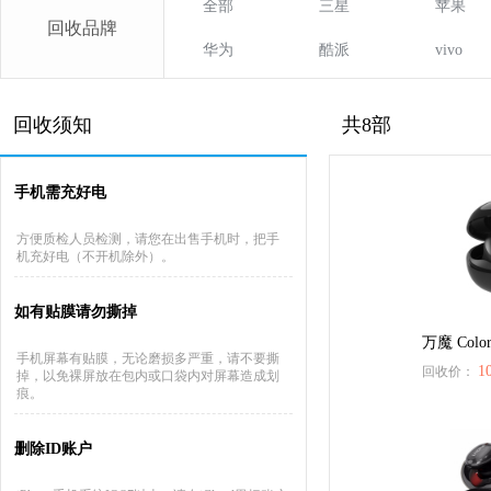
全部
三星
苹果
回收品牌
华为
酷派
vivo
回收须知
共8部
手机需充好电
方便质检人员检测，请您在出售手机时，把手
机充好电（不开机除外）。
如有贴膜请勿撕掉
万魔 Color
手机屏幕有贴膜，无论磨损多严重，请不要撕
1
回收价：
掉，以免裸屏放在包内或口袋内对屏幕造成划
痕。
删除ID账户