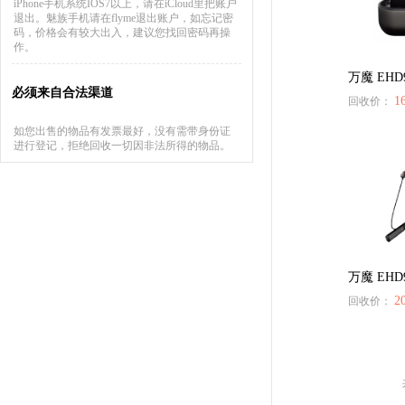
iPhone手机系统IOS7以上，请在iCloud里把账户
退出。魅族手机请在flyme退出账户，如忘记密
码，价格会有较大出入，建议您找回密码再操
作。
万魔 EHD9
必须来自合法渠道
1
回收价：
如您出售的物品有发票最好，没有需带身份证
进行登记，拒绝回收一切因非法所得的物品。
万魔 EHD9
2
回收价：