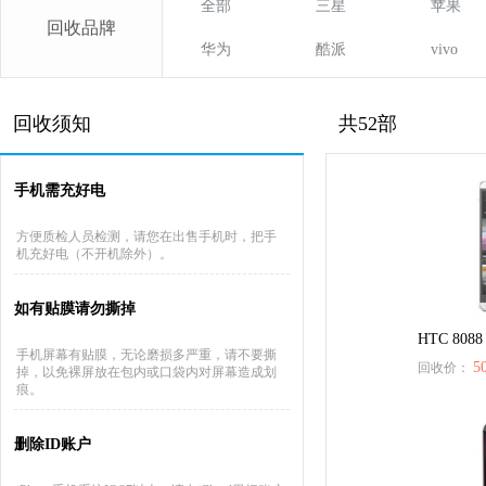
全部
三星
苹果
回收品牌
华为
酷派
vivo
回收须知
共52部
手机需充好电
方便质检人员检测，请您在出售手机时，把手
机充好电（不开机除外）。
如有贴膜请勿撕掉
HTC 8088
手机屏幕有贴膜，无论磨损多严重，请不要撕
5
回收价：
掉，以免裸屏放在包内或口袋内对屏幕造成划
痕。
删除ID账户