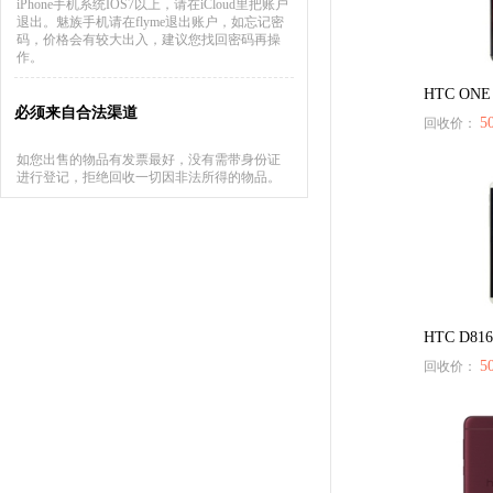
iPhone手机系统IOS7以上，请在iCloud里把账户
退出。魅族手机请在flyme退出账户，如忘记密
码，价格会有较大出入，建议您找回密码再操
作。
HTC ON
必须来自合法渠道
5
回收价：
如您出售的物品有发票最好，没有需带身份证
进行登记，拒绝回收一切因非法所得的物品。
HTC D8
5
回收价：