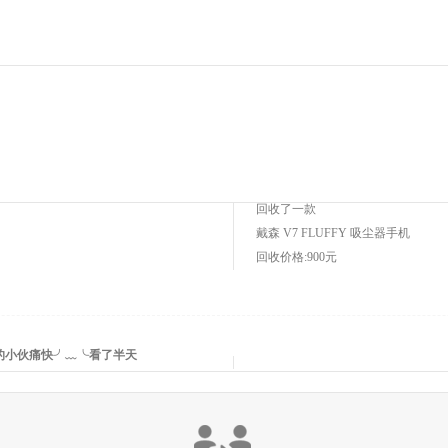
回收了一款
Xbox360 S版
手机
回收价格:250元
回收了一款
戴森 V7 FLUFFY 吸尘器
手机
回收价格:900元
的小伙痛快╯﹏╰看了半天
回收了一款
vivo X7
手机
回收价格:420元