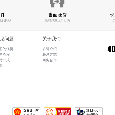
取件
当面验货
现
 机器回收找多科！！
上门回收
拒绝刻意压价行为
回收了一款
三星Tab 3 Lite T110
手机
回收价格:50元
见问题
关于我们
们的优势
多科介绍
易流程
联系方式
效率快 估价也比其他平台高 一句话 找多
付方式
商务合作
回收了一款
流
苹果 iPhone4s
手机
回收价格:50元
回收了一款
Xbox360 S版
手机