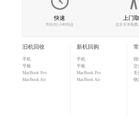
快速
上门
估价比其他平台高 打款效率快
市区内1小时到达
北京天津免费
133****1251
旧机回收
新机回购
常
手机
手机
我
平板
平板
交
回收闲置的手机必选多科 打款
MacBook Pro
MacBook Pro
支
科就对了！！！
MacBook Air
MacBook Air
物
133****1251