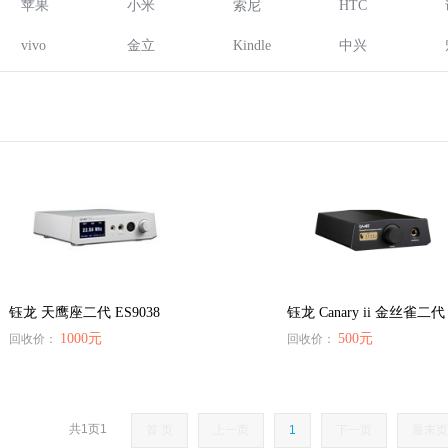
苹果
小米
索尼
HTC
vivo
金立
Kindle
中兴
钰龙 天鹰座二代 ES9038
钰龙 Canary ii 金丝雀二代
1000元
500元
回收价：
回收价：
共1页1
首 页
上一页
1
下一页
最末页