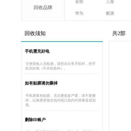
全部
三星
回收品牌
华为
酷派
回收须知
共2部
手机需充好电
方便质检人员检测，请您在出售手机时，把手
机充好电（不开机除外）。
如有贴膜请勿撕掉
手机屏幕有贴膜，无论磨损多严重，请不要撕
掉，以免裸屏放在包内或口袋内对屏幕造成划
痕。
删除ID账户