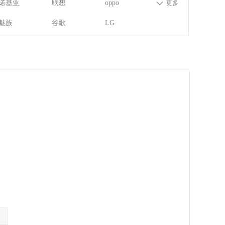
诺基亚
联想
oppo
更多
魅族
谷歌
LG