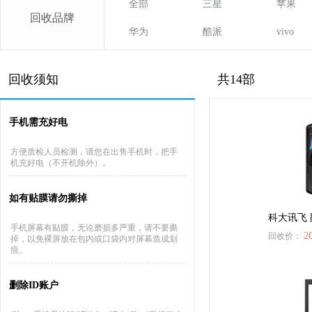
全部
三星
苹果
回收品牌
华为
酷派
vivo
回收须知
共14部
手机需充好电
方便质检人员检测，请您在出售手机时，把手
机充好电（不开机除外）。
如有贴膜请勿撕掉
科大讯飞 翻译
手机屏幕有贴膜，无论磨损多严重，请不要撕
2
回收价：
掉，以免裸屏放在包内或口袋内对屏幕造成划
痕。
删除ID账户