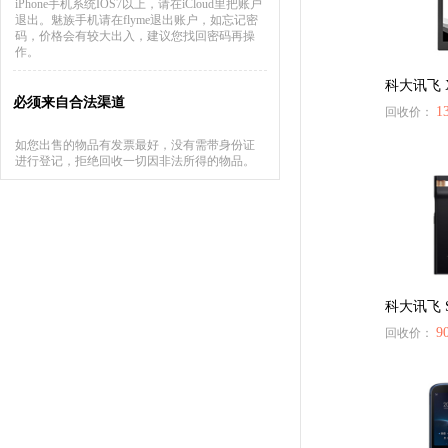
iPhone手机系统IOS7以上，请在iCloud里把账户
退出。魅族手机请在flyme退出账户，如忘记密
码，价格会有较大出入，建议您找回密码再操
作。
科大讯飞 
必须来自合法渠道
1
回收价：
如您出售的物品有发票最好，没有需带身份证
进行登记，拒绝回收一切因非法所得的物品。
科大讯飞 S
9
回收价：
137****9551