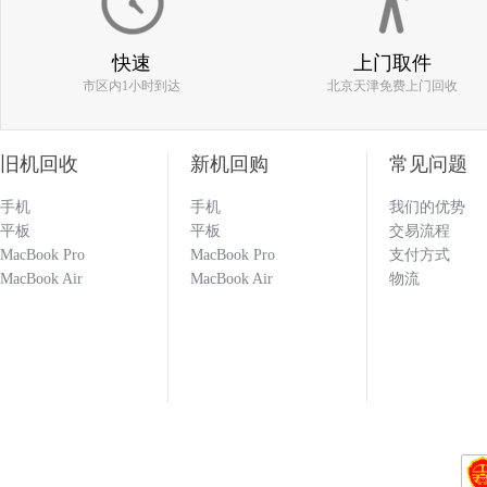
快速
上门取件
133****1251
市区内1小时到达
北京天津免费上门回收
回收闲置的手机必选多科 打款效率快 估价也
旧机回收
新机回购
常见问题
科就对了！！！
手机
手机
我们的优势
平板
平板
交易流程
133****1251
MacBook Pro
MacBook Pro
支付方式
MacBook Air
MacBook Air
物流
137****9551