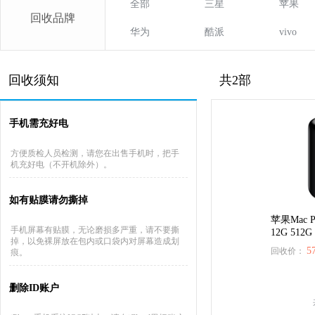
全部
三星
苹果
回收品牌
华为
酷派
vivo
回收须知
共2部
手机需充好电
方便质检人员检测，请您在出售手机时，把手
机充好电（不开机除外）。
如有贴膜请勿撕掉
苹果Mac P
手机屏幕有贴膜，无论磨损多严重，请不要撕
12G 512G
掉，以免裸屏放在包内或口袋内对屏幕造成划
5
回收价：
痕。
删除ID账户