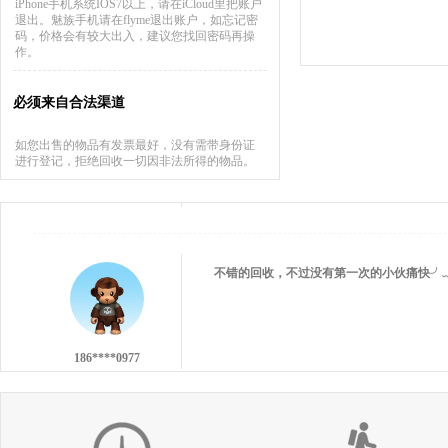
iPhone手机系统IOS7以上，请在iCloud里把账户
137****9551
退出。魅族手机请在flyme退出账户，如忘记密
码，价格会有较大出入，建议您找回密码再操
作。
必须来自合法渠道
如您出售的物品有发票最好，没有需带身份证
进行登记，拒绝回收一切因非法所得的物品。
159****6093
不错的回收，不过没有第一次的小伙痛快╯
186****0977
估价比其他平台高 打款效率快 机器回收找