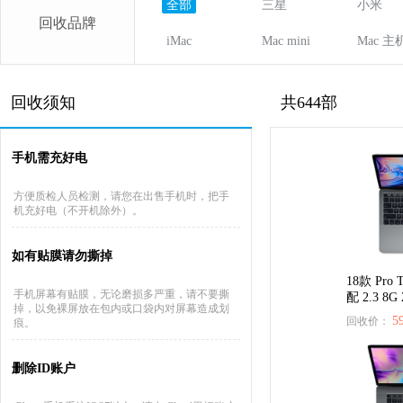
全部
三星
小米
回收品牌
iMac
Mac mini
Mac 主
回收须知
共644部
手机需充好电
方便质检人员检测，请您在出售手机时，把手
机充好电（不开机除外）。
如有贴膜请勿撕掉
18款 Pro 
手机屏幕有贴膜，无论磨损多严重，请不要撕
配 2.3 8G
掉，以免裸屏放在包内或口袋内对屏幕造成划
5
回收价：
痕。
删除ID账户