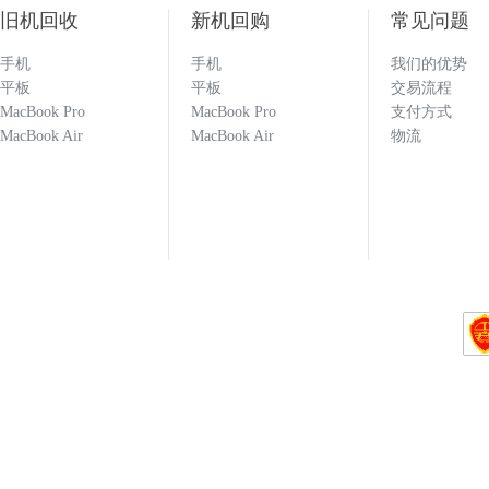
旧机回收
新机回购
常见问题
159****6093
手机
手机
我们的优势
平板
平板
交易流程
MacBook Pro
MacBook Pro
支付方式
不错的回收，不过没有第一次的小伙痛快╯
MacBook Air
MacBook Air
物流
186****0977
估价比其他平台高 打款效率快 机器回收找
133****1251