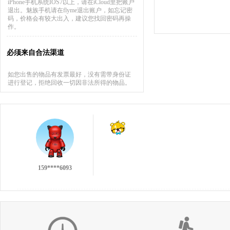
iPhone手机系统IOS7以上，请在iCloud里把账户
退出。魅族手机请在flyme退出账户，如忘记密
码，价格会有较大出入，建议您找回密码再操
作。
必须来自合法渠道
如您出售的物品有发票最好，没有需带身份证
进行登记，拒绝回收一切因非法所得的物品。
137****9551
159****6093
不错的回收，不过没有第一次的小伙痛快╯