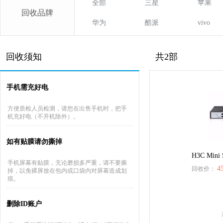
全部
三星
苹果
回收品牌
华为
酷派
vivo
回收须知
共2部
手机需充好电
方便质检人员检测，请您在出售手机时，把手
机充好电（不开机除外）。
如有贴膜请勿撕掉
H3C Mini
手机屏幕有贴膜，无论磨损多严重，请不要撕
4
回收价：
掉，以免裸屏放在包内或口袋内对屏幕造成划
痕。
删除ID账户