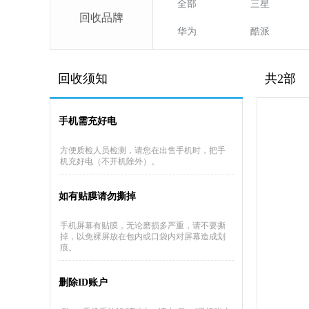
全部
三星
回收品牌
华为
酷派
回收须知
共2部
手机需充好电
方便质检人员检测，请您在出售手机时，把手
机充好电（不开机除外）。
如有贴膜请勿撕掉
手机屏幕有贴膜，无论磨损多严重，请不要撕
掉，以免裸屏放在包内或口袋内对屏幕造成划
痕。
删除ID账户