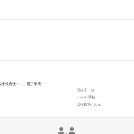
回收价格:250元
回收了一款
戴森 V7 FLUFFY 吸尘器
手机
回收价格:900元
的小伙痛快╯﹏╰看了半天
回收了一款
vivo X7
手机
回收价格:420元
 机器回收找多科！！