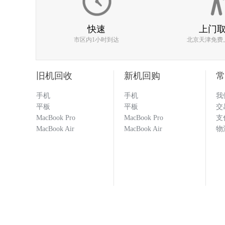
快速
上门
133****1251
市区内1小时到达
北京天津免费
旧机回收
新机回购
常
回收闲置的手机必选多科 打款
科就对了！！！
手机
手机
我
平板
平板
交
MacBook Pro
MacBook Pro
支
133****1251
MacBook Air
MacBook Air
物
137****9551