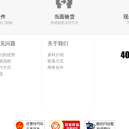
回收了一款
三星Tab 3 Lite T110
手机
取件
当面验货
回收价格:50元
现
上门回收
拒绝刻意压价行为
见问题
关于我们
效率快 估价也比其他平台高 一句话 找多
回收了一款
们的优势
多科介绍
苹果 iPhone4s
手机
易流程
联系方式
回收价格:50元
付方式
商务合作
流
回收了一款
Xbox360 S版
手机
回收价格:250元