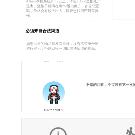
iPhone手机系统IOS7以上，请在iCloud里把账户
退出。魅族手机请在flyme退出账户，如忘记密
137****9551
码，价格会有较大出入，建议您找回密码再操
作。
必须来自合法渠道
如您出售的物品有发票最好，没有需带身份证
进行登记，拒绝回收一切因非法所得的物品。
159****6093
不错的回收，不过没有第一次
186****0977
估价比其他平台高 打款效率快