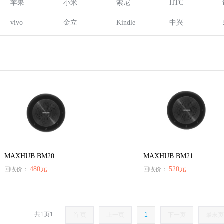
苹果
小米
索尼
HTC
vivo
金立
Kindle
中兴
MAXHUB BM20
MAXHUB BM21
480元
520元
回收价：
回收价：
回收了一款
共1页1
Xbox360 S版
手机
首 页
上一页
1
下一页
最末页