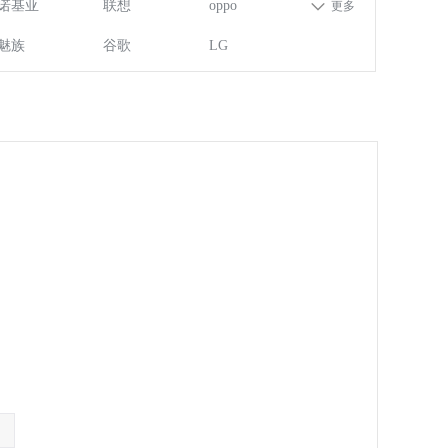
诺基亚
联想
oppo
更多
魅族
谷歌
LG
回收价格
回收取货速度