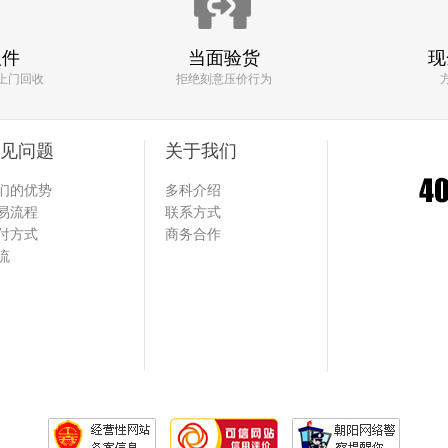
vivo X7
手机
回收价格:420元
取件
当面验货
现
上门回收
拒绝刻意压价行为
 机器回收找多科！！
回收了一款
见问题
关于我们
三星Tab 3 Lite T110
手机
们的优势
多科介绍
回收价格:50元
易流程
联系方式
付方式
商务合作
流
效率快 估价也比其他平台高 一句话 找多
回收了一款
苹果 iPhone4s
手机
回收价格:50元