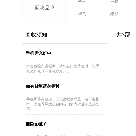
全部
三星
回收品牌
华为
酷派
回收须知
共3部
手机需充好电
方便质检人员检测，请您在出售手机时，把手
机充好电（不开机除外）。
如有贴膜请勿撕掉
手机屏幕有贴膜，无论磨损多严重，请不要撕
掉，以免裸屏放在包内或口袋内对屏幕造成划
痕。
删除ID账户