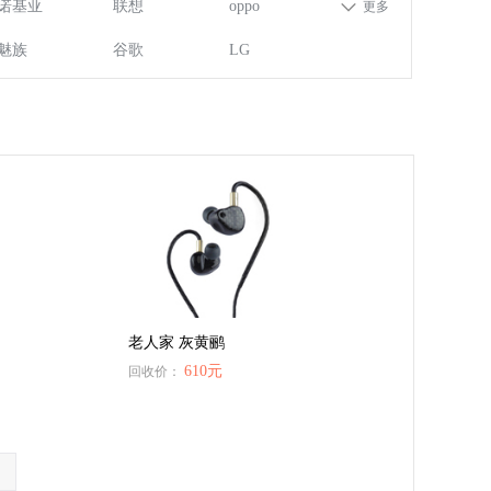
诺基亚
联想
oppo
更多
魅族
谷歌
LG
老人家 灰黄鹂
610元
回收价：