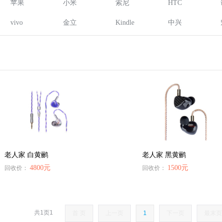
苹果
小米
索尼
HTC
vivo
金立
Kindle
中兴
老人家 白黄鹂
老人家 黑黄鹂
4800元
1500元
回收价：
回收价：
共1页1
首 页
上一页
1
下一页
最末页