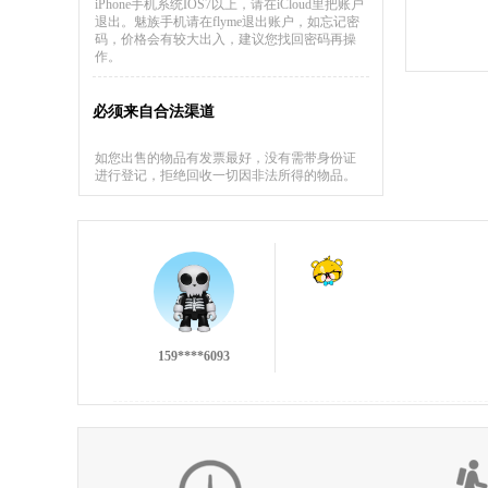
iPhone手机系统IOS7以上，请在iCloud里把账户
退出。魅族手机请在flyme退出账户，如忘记密
码，价格会有较大出入，建议您找回密码再操
作。
必须来自合法渠道
如您出售的物品有发票最好，没有需带身份证
进行登记，拒绝回收一切因非法所得的物品。
137****9551
159****6093
不错的回收，不过没有第一次