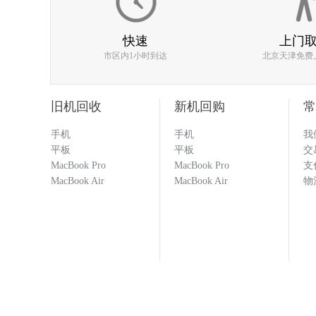
186****0977
快速
上门
市区内1小时到达
北京天津免费
估价比其他平台高 打款效率快
旧机回收
新机回购
常
手机
手机
我
133****1251
平板
平板
交
MacBook Pro
MacBook Pro
支
MacBook Air
MacBook Air
物
回收闲置的手机必选多科 打款
科就对了！！！
133****1251