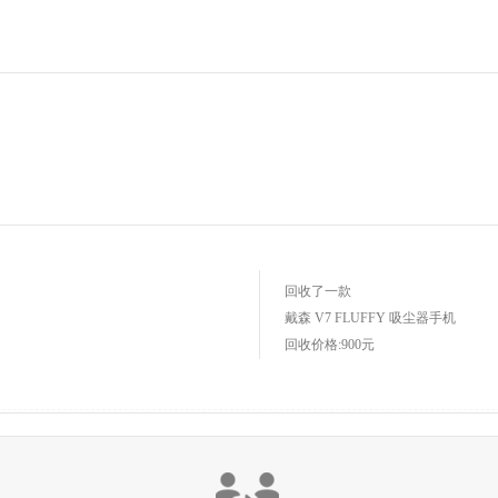
回收了一款
Xbox360 S版
手机
回收价格:250元
回收了一款
戴森 V7 FLUFFY 吸尘器
手机
回收价格:900元
的小伙痛快╯﹏╰看了半天
回收了一款