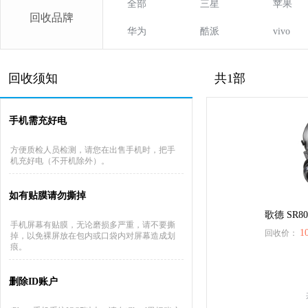
全部
三星
苹果
回收品牌
华为
酷派
vivo
回收须知
共1部
手机需充好电
方便质检人员检测，请您在出售手机时，把手
机充好电（不开机除外）。
如有贴膜请勿撕掉
歌德 SR80
手机屏幕有贴膜，无论磨损多严重，请不要撕
1
回收价：
掉，以免裸屏放在包内或口袋内对屏幕造成划
痕。
删除ID账户