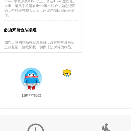
iPhone手机系统IOS7以上，请在iCloud里把账户
退出。魅族手机请在flyme退出账户，如忘记密
码，价格会有较大出入，建议您找回密码再操
作。
必须来自合法渠道
如您出售的物品有发票最好，没有需带身份证
进行登记，拒绝回收一切因非法所得的物品。
137****9551
159****6093
不错的回收，不过没有第一次的小伙痛快╯